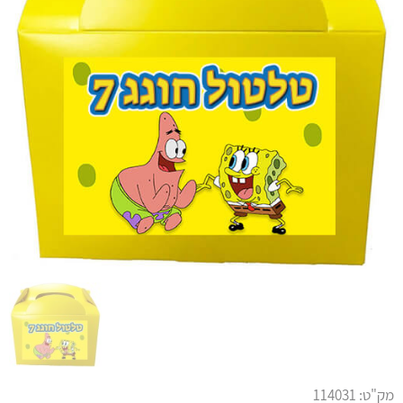
מק"ט:
114031