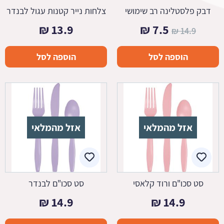
דבק פלסטלינה רב שימושי
צלחות נייר קטנות עגול לבנדר
המחיר
המחיר
₪
13.9
₪
7.5
₪
14.9
המקורי
הנוכחי
הוספה לסל
הוספה לסל
היה:
הוא:
7.5 ₪.
14.9 ₪.
אזל מהמלאי
אזל מהמלאי
סט סכו"ם ורוד קלאסי
סט סכו"ם לבנדר
₪
14.9
₪
14.9