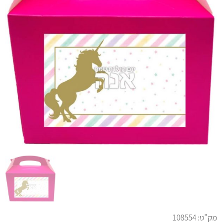
מק"ט:
108554