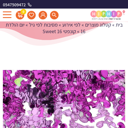
0547509472
קונפטי Sweet 16
0
בית
»
קטלוג מוצרים
»
לפי אירוע
»
מסיבות לפי גיל
»
יום הולדת
16
»
קונפטי Sweet 16