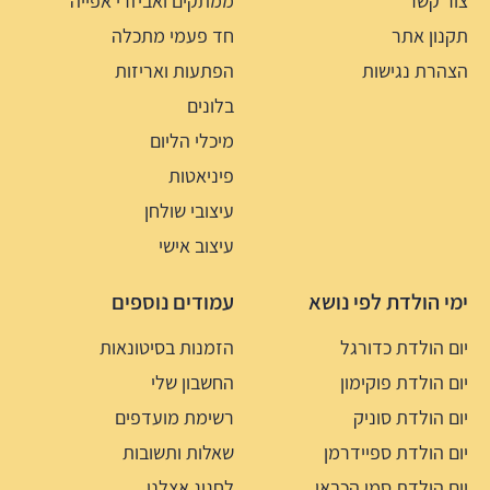
צור קשר
ממתקים ואביזרי אפייה
תקנון אתר
חד פעמי מתכלה
הצהרת נגישות
הפתעות ואריזות
בלונים
מיכלי הליום
פיניאטות
עיצובי שולחן
עיצוב אישי
ימי הולדת לפי נושא
עמודים נוספים
יום הולדת כדורגל
הזמנות בסיטונאות
יום הולדת פוקימון
החשבון שלי
יום הולדת סוניק
רשימת מועדפים
יום הולדת ספיידרמן
שאלות ותשובות
יום הולדת סמי הכבאי
לחגוג אצלנו