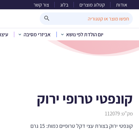
אודות
קטלוג מוצרים
בלוג
צור קשר
Search Button
Search
for:
יום הולדת לפי נושא
אביזרי מסיבה
עיצו
בית
»
קטלוג מוצרי
קונפטי טרופי ירוק
מק"ט:
112079
קונפטי ירוק בצורת עצי דקל טרופיים כמות: 15 גרם