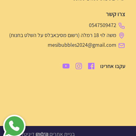
צרו קשר
0547509472
משה לוי 18 רמלה (רשום מסיבאבלס על השלט בחנות)
mesibubbles2024@gmail.com
עקבו אחרינו
בניית אתרים
דיגיטל