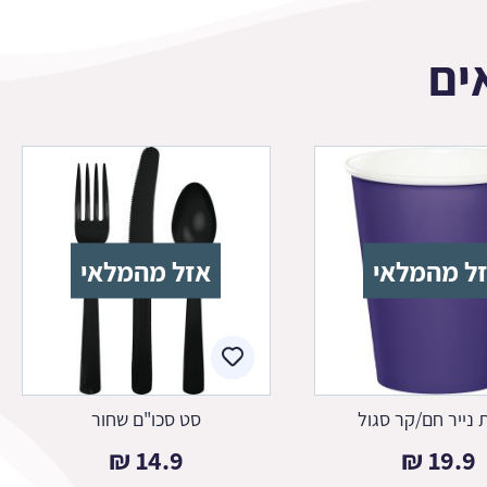
ים
ל מהמלאי
אזל מהמלאי
 נייר חם/קר סגול
סט סכו"ם שחור
₪
14.9
₪
19.9