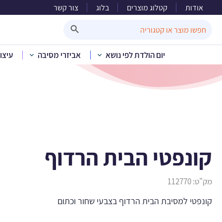
אודות
קטלוג מוצרים
בלוג
צור קשר
ק
Search Button
Search
for:
יום הולדת לפי נושא
אביזרי מסיבה
עיצו
בית
»
קטלוג מוצרים
»
יו
קונפטי הבית הרדוף
מק"ט:
112770
קונפטי למסיבת הבית הרדוף בצבעי שחור וכתום