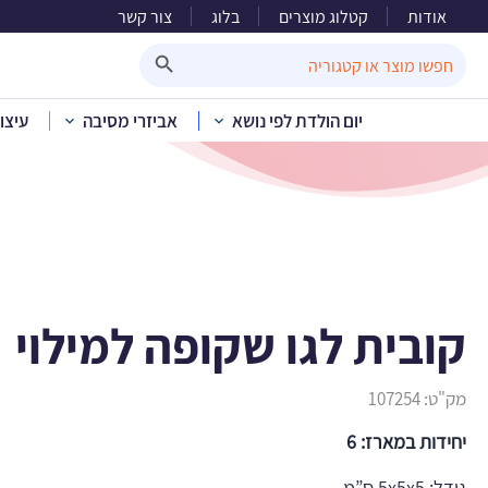
אודות
קטלוג מוצרים
בלוג
צור קשר
קוב
Search Button
Search
for:
יום הולדת לפי נושא
אביזרי מסיבה
עיצו
בית
»
קטלוג מוצרים
»
קובית לגו שקופה למילוי
מק"ט:
107254
יחידות במארז: 6
גודל: 5x5x5 ס”מ