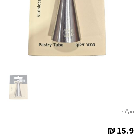
מק"ט:
₪
15.9