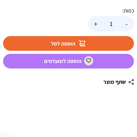
כמות:
כמות
+
-
של
צנטר
זילוף
הוספה לסל
338
הוספה למועדפים
שתף מוצר