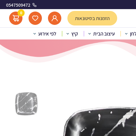
0547509472
ינוני
0
הזמנות בסיטונאות
לחן
עיצוב הבית
קיץ
לפי אירוע
ת קיסר שחור כסף – בינוני