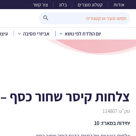
אודות
קטלוג מוצרים
בלוג
צור קשר
צלחות 
Search Button
Search
for:
יום הולדת לפי נושא
אביזרי מסיבה
עיצו
בית
»
קטלוג מוצרים
»
חד פ
צלחות קיסר שחור כסף – ב
מק"ט:
114807
יחידות במארז: 10
צלחות בינוניות ויוקרתיות בדגם קיסר שחור כסף