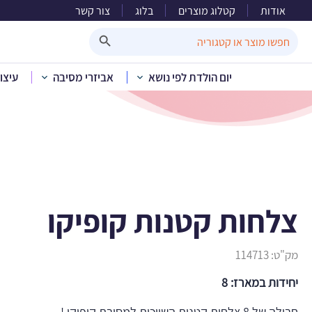
אודות
קטלוג מוצרים
בלוג
צור קשר
צ
Search Button
Search
for:
יום הולדת לפי נושא
אביזרי מסיבה
עיצו
בית
»
קטלוג מוצרי
צלחות קטנות קופיקו
מק"ט:
114713
יחידות במארז: 8
חבילה של 8 צלחות קטנות השייכות למסיבת קופיקו !