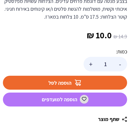
בצבע מנטה עם דוגמת פרחים עדינים. הצלחות עשויות מפלסטיק
איכותי וקשיח, מושלמות להגשת סלטים ו/או קינוחים באירוח חגיגי.
קוטר הצלחות: 17.5 ס”מ. 10 צלחות במארז.
המחיר
המחיר
₪
10.0
₪
14.9
המקורי
הנוכחי
כמות:
היה:
הוא:
כמות
+
-
של
10.0 ₪.
14.9 ₪.
צלחות
קטנות
הוספה לסל
וינטג'
פרימיום
הוספה למועדפים
מנטה
שתף מוצר