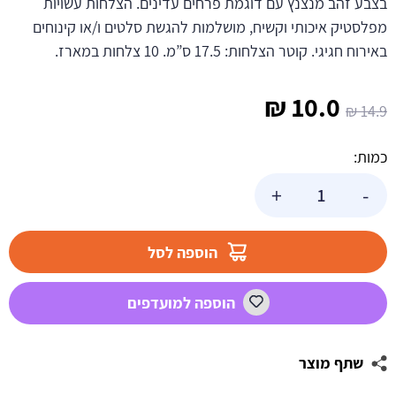
בצבע זהב מנצנץ עם דוגמת פרחים עדינים. הצלחות עשויות
מפלסטיק איכותי וקשיח, מושלמות להגשת סלטים ו/או קינוחים
באירוח חגיגי. קוטר הצלחות: 17.5 ס”מ. 10 צלחות במארז.
המחיר
המחיר
₪
10.0
₪
14.9
המקורי
הנוכחי
כמות:
היה:
הוא:
כמות
+
-
של
10.0 ₪.
14.9 ₪.
צלחות
קטנות
הוספה לסל
וינטג'
פרימיום
הוספה למועדפים
זהב
מנצנץ
שתף מוצר