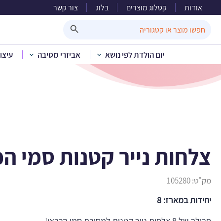
אודות
קטלוג מוצרים
בלוג
צור קשר
צלחות
Search Button
Search
for:
יום הולדת לפי נושא
אביזרי מסיבה
עיצו
בית
»
קטלוג מוצרים
»
יו
צלחות נייר קטנות סמי ה
מק"ט:
105280
יחידות במארז: 8
חבילה של 8 צלחות נייר קטנות למסיבת סמי הכבאי!