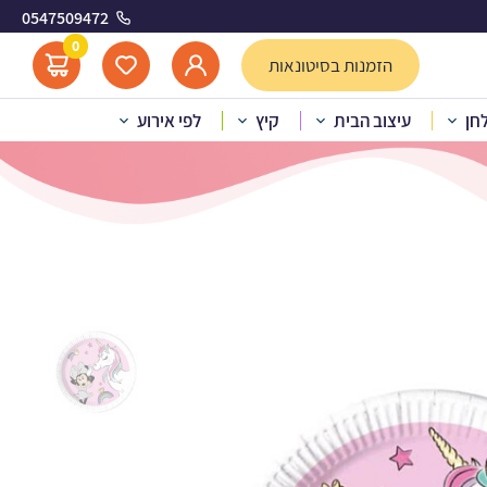
0547509472
 קרן
0
הזמנות בסיטונאות
לחן
עיצוב הבית
קיץ
לפי אירוע
 נייר קטנות מיני חד קרן