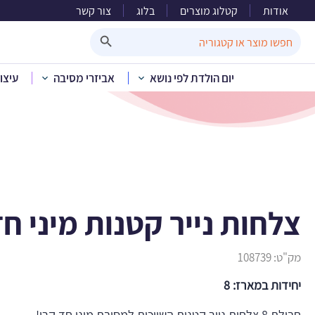
אודות
קטלוג מוצרים
בלוג
צור קשר
צלחות
Search Button
Search
for:
יום הולדת לפי נושא
אביזרי מסיבה
עיצו
בית
»
קטלוג מוצרים
»
יום 
צלחות נייר קטנות מיני חד
מק"ט:
108739
יחידות במארז: 8
חבילת 8 צלחות נייר קטנות השייכות למסיבת מיני חד קרן!