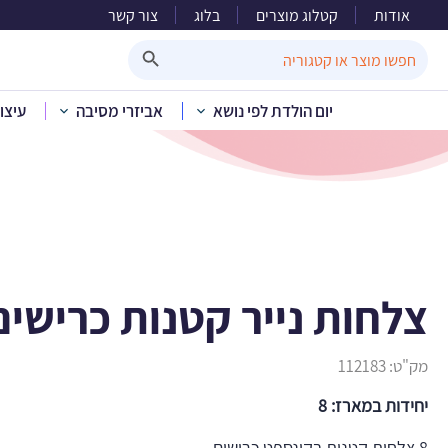
אודות
קטלוג מוצרים
בלוג
צור קשר
צלח
Search Button
Search
for:
יום הולדת לפי נושא
אביזרי מסיבה
עיצו
בית
»
קטלוג מוצרים
צלחות נייר קטנות כרישים
מק"ט:
112183
יחידות במארז: 8
8 צלחות קטנות בקונספט כרישים