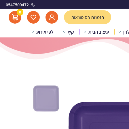
0547509472
 סגול
0
הזמנות בסיטונאות
לחן
עיצוב הבית
קיץ
לפי אירוע
לות מרובע – סגול