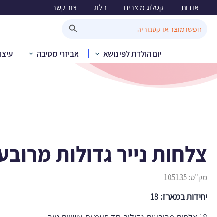
אודות
קטלוג מוצרים
בלוג
צור קשר
צלחות 
Search Button
Search
for:
יום הולדת לפי נושא
אביזרי מסיבה
עיצו
בית
»
קטלוג מוצר
צלחות נייר גדולות מרובע 
מק"ט:
105135
יחידות במארז: 18
18 צלחות מרובעות גדולות חד פעמיות עשויות נייר