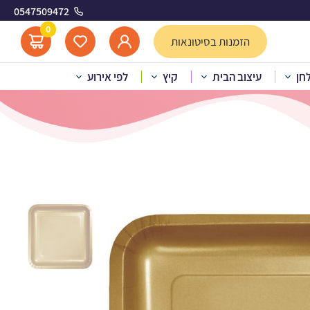
0547509472
 זהב
0
הזמנות בסיטונאות
לחן
עיצוב הבית
קיץ
לפי אירוע
ולות מרובע זהב