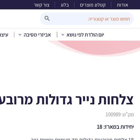
אודות
קטלוג מוצרים
בלוג
צור קשר
צלחות
Search Button
Search
for:
יום הולדת לפי נושא
אביזרי מסיבה
עיצו
בית
»
קטלוג מוצ
צלחות נייר גדולות מרובע
מק"ט:
100989
יחידות במארז: 18
18 צלחות מרובעות גדולות חד פעמיות עשויות נייר