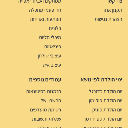
צור קשר
ממתקים ואביזרי אפייה
תקנון אתר
חד פעמי מתכלה
הצהרת נגישות
הפתעות ואריזות
בלונים
מיכלי הליום
פיניאטות
עיצובי שולחן
עיצוב אישי
ימי הולדת לפי נושא
עמודים נוספים
יום הולדת כדורגל
הזמנות בסיטונאות
יום הולדת פוקימון
החשבון שלי
יום הולדת סוניק
רשימת מועדפים
יום הולדת ספיידרמן
שאלות ותשובות
יום הולדת סמי הכבאי
לחגוג אצלנו