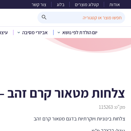
אודות
קטלוג מוצרים
בלוג
צור קשר
צלחות 
Search Button
Search
for:
יום הולדת לפי נושא
אביזרי מסיבה
עיצו
בית
»
קטלוג מוצרים
»
חד פ
צלחות מטאור קרם זהב – ב
מק"ט:
115263
צלחות בינוניות ויוקרתיות בדגם מטאור קרם זהב
גודל: 22X22 ס”מ