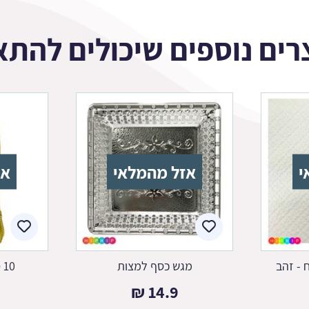
רים נוספים שיכולים להתא
י
אזל מהמלאי
אז
 - זהב
מגש כסף למצות
10 סכינים וינטג' זהב
₪
14.9