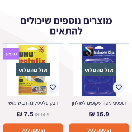
מוצרים נוספים שיכולים
להתאים
מבצע
אזל מהמלאי
אזל מהמלאי
תופסני מפה שקופים לשולחן
דבק פלסטלינה רב שימושי
המחיר
המחיר
₪
7.5
₪
16.9
₪
14.9
המקורי
הנוכחי
הוספה לסל
הוספה לסל