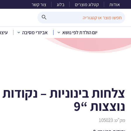
אודות
קטלוג מוצרים
בלוג
צור קשר
צלחות בינוני
Search Button
Search
for:
יום הולדת לפי נושא
אביזרי מסיבה
עיצו
בית
»
קטלוג מוצרים
»
חד פעמי
»
חד
צלחות בינוניות – נקודות 
נוצצות “9
מק"ט:
105023