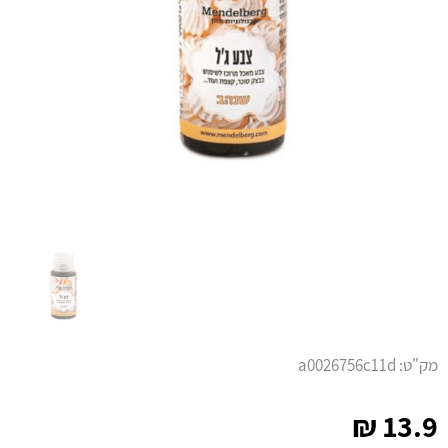
מק"ט:
a0026756c11d
₪
13.9