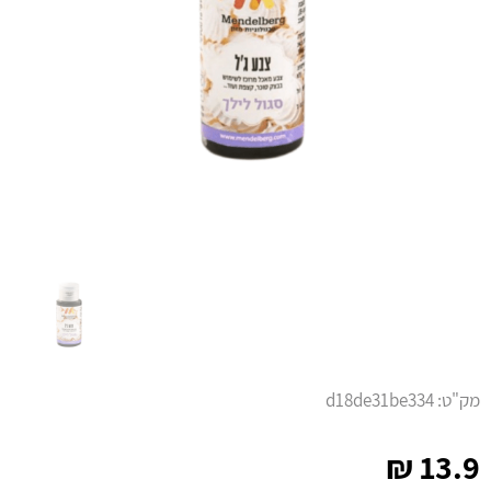
מק"ט:
d18de31be334
₪
13.9