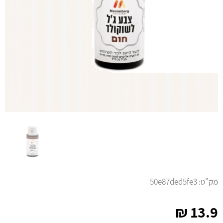
מק"ט:
50e87ded5fe3
₪
13.9