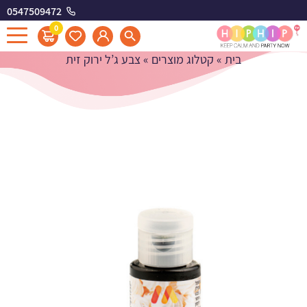
0547509472
צבע ג'ל ירוק זית
0
בית
»
קטלוג מוצרים
»
צבע ג’ל ירוק זית