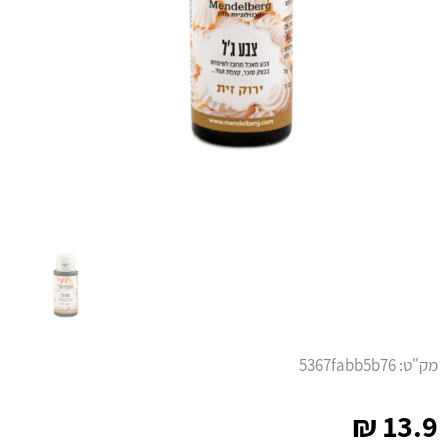
מק"ט:
5367fabb5b76
₪
13.9