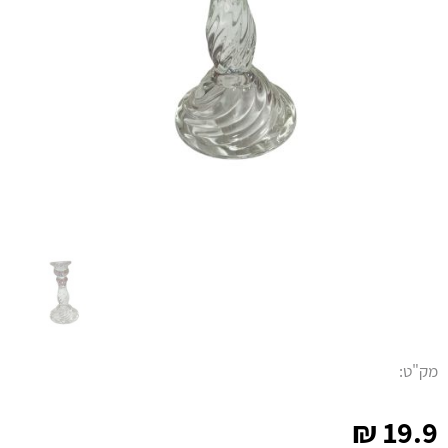
מק"ט:
₪
19.9