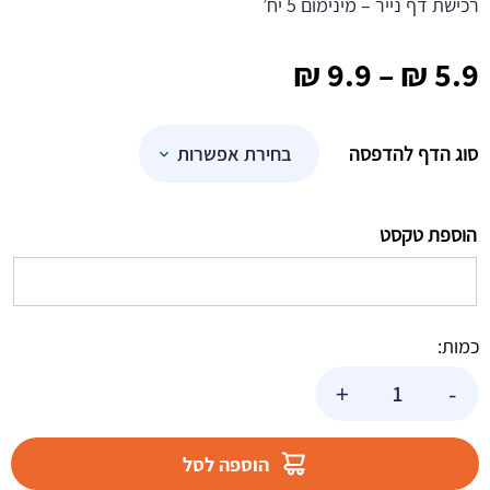
רכישת דף נייר – מינימום 5 יח’
טווח
₪
9.9
–
₪
5.9
מחירים:
סוג הדף להדפסה
עד
הוספת טקסט
כמות:
כמות
+
-
של
פלייסמנט
בעיצוב
הוספה לסל
אישי