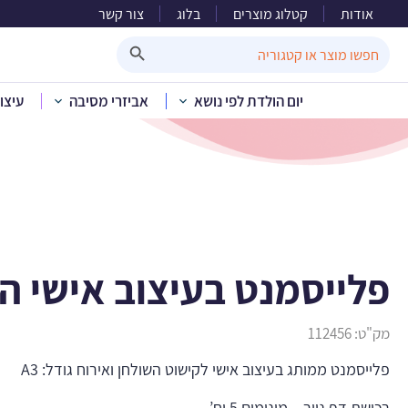
אודות
קטלוג מוצרים
בלוג
צור קשר
פלייסמ
Search Button
Search
for:
יום הולדת לפי נושא
אביזרי מסיבה
עיצו
בית
»
קטלו
פלייסמנט בעיצוב אישי הוו
מק"ט:
112456
פלייסמנט ממותג בעיצוב אישי לקישוט השולחן ואירוח גודל: A3
רכישת דף נייר – מינימום 5 יח’