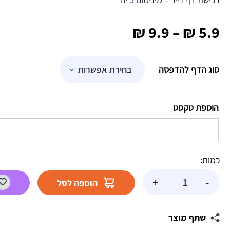
טווח
₪
9.9
–
₪
5.9
מחירים:
סוג הדף להדפסה
עד
הוספת טקסט
כמות:
כמות
+
-
הוספה לסל
של
פלייסמנט
בעיצוב
שתף מוצר
אישי