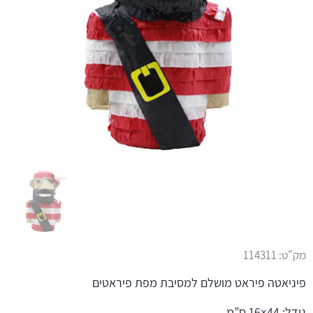
מק"ט:
114311
פיניאטה פיראט מושלם למסיבת מפת פיראטים
גודל: 44×16 ס”מ