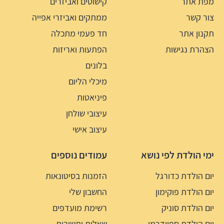
מפת אתר
קישוטים ואביזרים
צור קשר
ממתקים ואביזרי אפייה
תקנון אתר
חד פעמי מתכלה
הצהרת נגישות
הפתעות ואריזות
בלונים
מיכלי הליום
פיניאטות
עיצובי שולחן
עיצוב אישי
ימי הולדת לפי נושא
עמודים נוספים
יום הולדת כדורגל
הזמנות בסיטונאות
יום הולדת פוקימון
החשבון שלי
יום הולדת סוניק
רשימת מועדפים
יום הולדת ספיידרמן
שאלות ותשובות