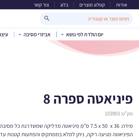
אודות
קטלוג מוצרים
בלוג
צור קשר
Search Button
Search
for:
יום הולדת לפי נושא
אביזרי מסיבה
עיצו
פיניאטה ספרה 8
מק"ט:
103903
מידה: 36 x ‏ 50 x‏ 7.5 ס”מ פיניאטה מדליקה שמשדרגת כל מ