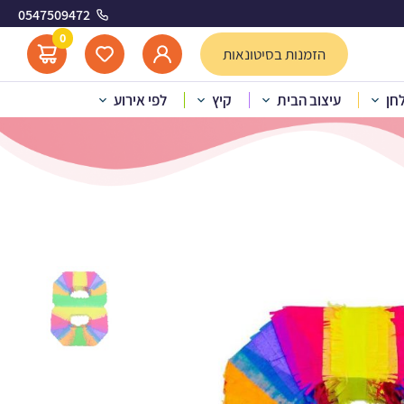
0547509472
0
הזמנות בסיטונאות
לחן
עיצוב הבית
קיץ
לפי אירוע