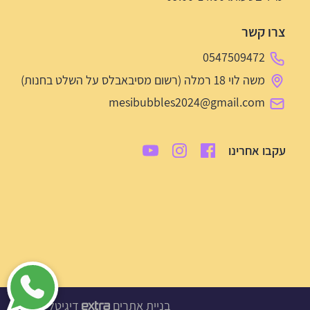
צרו קשר
0547509472
משה לוי 18 רמלה (רשום מסיבאבלס על השלט בחנות)
mesibubbles2024@gmail.com
עקבו אחרינו
בניית אתרים
דיגיטל