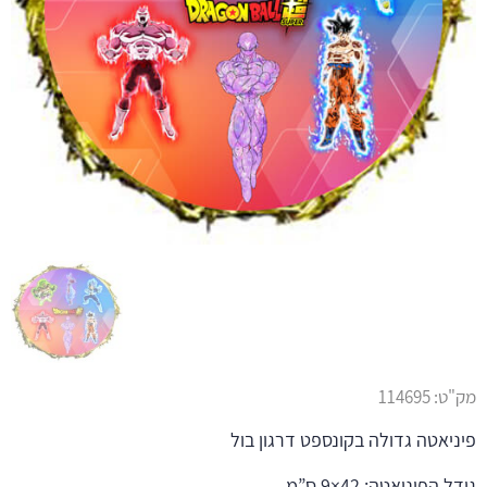
מק"ט:
114695
פיניאטה גדולה בקונספט דרגון בול
גודל הפיניאטה: 42×9 ס”מ