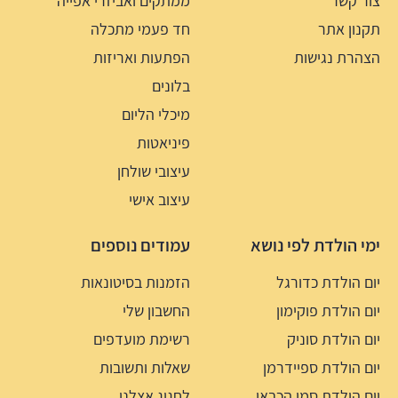
צור קשר
ממתקים ואביזרי אפייה
תקנון אתר
חד פעמי מתכלה
הצהרת נגישות
הפתעות ואריזות
בלונים
מיכלי הליום
פיניאטות
עיצובי שולחן
עיצוב אישי
ימי הולדת לפי נושא
עמודים נוספים
יום הולדת כדורגל
הזמנות בסיטונאות
יום הולדת פוקימון
החשבון שלי
יום הולדת סוניק
רשימת מועדפים
יום הולדת ספיידרמן
שאלות ותשובות
יום הולדת סמי הכבאי
לחגוג אצלנו