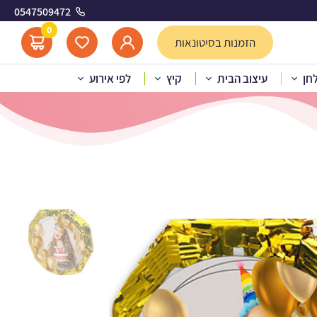
0547509472
זהב
0
הזמנות בסיטונאות
לחן
עיצוב הבית
קיץ
לפי אירוע
 זהב