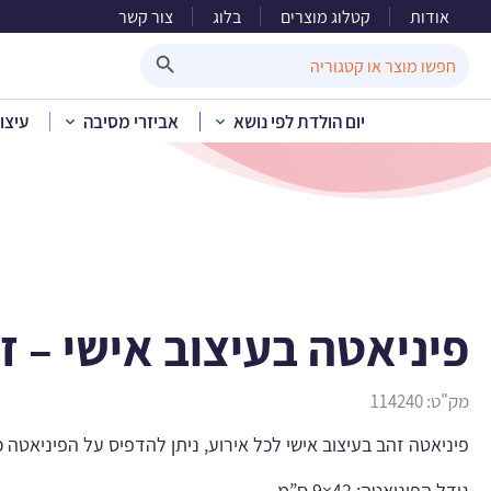
אודות
קטלוג מוצרים
בלוג
צור קשר
פיני
Search Button
Search
for:
יום הולדת לפי נושא
אביזרי מסיבה
עיצו
בית
»
פיניאטה בעיצוב אישי – ז
מק"ט:
114240
פיניאטה זהב בעיצוב אישי לכל אירוע, ניתן להדפיס על הפיניאטה
גודל הפיניאטה: 42×9 ס”מ