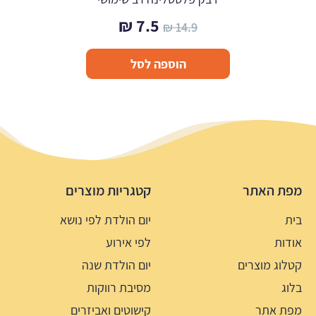
המחיר
המחיר
₪
7.5
₪
14.9
המקורי
הנוכחי
הוספה לסל
היה:
הוא:
7.5 ₪.
14.9 ₪.
מפת האתר
קטגריות מוצרים
בית
יום הולדת לפי נושא
אודות
לפי אירוע
קטלוג מוצרים
יום הולדת שנה
בלוג
מסיבת רווקות
מפת אתר
קישוטים ואביזרים