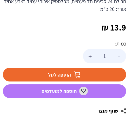
חבילת 24 סכינים חד פעמיים, מפלסטיק איכותי עמיד בצבע אחיד
אורך: 20 ס”מ
₪
13.9
כמות:
כמות
+
-
של
סכינים
חד
הוספה לסל
פעמיים
-
הוספה למועדפים
סאן
קייס
24
שתף מוצר
יח