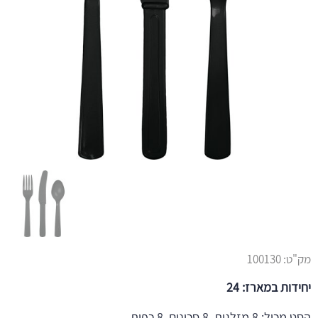
מק"ט:
100130
יחידות במארז: 24
הסט מכיל: 8 מזלגות, 8 סכינים, 8 כפות.