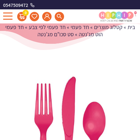
0547509472
סט סכו"ם מג'נטה
0
בית
»
קטלוג מוצרים
»
חד פעמי
»
חד פעמי לפי צבע
»
חד פעמי
הוט מג'נטה
»
סט סכו”ם מג’נטה