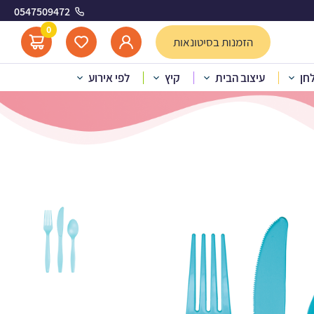
0547509472
ה
0
הזמנות בסיטונאות
לחן
עיצוב הבית
קיץ
לפי אירוע
”ם כחול ברמודה