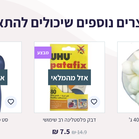
רים נוספים שיכולים להתא
מבצע
אזל מהמלאי
אז
דבק פלסטלינה רב שימושי
סט ס
המחיר
המחיר
₪
7.5
₪
14.9