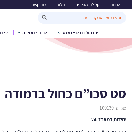
אודות
קטלוג מוצרים
בלוג
צור קשר
סט
Search Button
Search
for:
יום הולדת לפי נושא
אביזרי מסיבה
עיצו
בית
»
קטלוג מוצר
סט סכו”ם כחול ברמודה
מק"ט:
100139
יחידות במארז: 24
הסט מכיל: 8 מזלגות, 8 סכינים, 8 כפות. מי החליט 