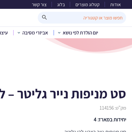
אודות
קטלוג מוצרים
בלוג
צור קשר
סט מ
Search Button
Search
for:
יום הולדת לפי נושא
אביזרי מסיבה
עיצו
בית
»
קטלוג מו
סט מניפות נייר גליטר – ל
מק"ט:
114156
יחידות במארז: 4
סט מניפות נייר בצבע לבן גליטר