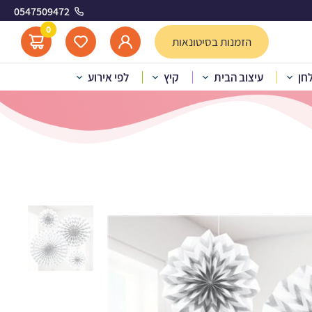
0547509472
לבן
0
הזמנות בסיטונאות
לחן
עיצוב הבית
קיץ
לפי אירוע
יר גליטר – לבן