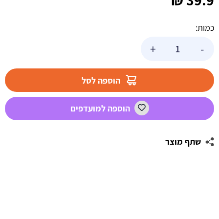
₪
39.9
כמות:
כמות
+
-
של
סוכריות
קשות
הוספה לסל
בטעם
פירות
הוספה למועדפים
(כסף)
שתף מוצר