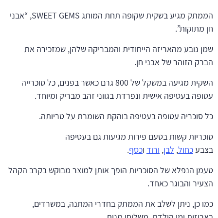
הממתק מגיע בשקית שקופה תחת המותג SWEET GEMS, “אבני
חן מתוקות”.
שמן נובע מהאריזה הייחודית והמבריקה שלהן, שמזכירה את
הברק הזוהר של אבני חן.
השקית מגיעה במשקל של 800 גרם כאשר בפנים, כל סוכרייה
עטופה בעטיפה אישית ונפרדת בגווני זהב מבריק ומיוחד.
כל סוכריה עטופה בעטיפה בוהקת השומרת על טריותה.
סוכריות קשות בטעם פירות מגיעות גם בעטיפה
בצבע
כחול
,
לבן
,
ורוד
ו
כסף
.
טעמן הנפלא של הסוכריות הופך אותן למוצר מבוקש בקרב הקהל
הצעיר והבוגר כאחד.
כמו כן, ניתן לשלב את הממתק בחדרי המתנה, במשרדים,
באריזות ימי הולדת, משלוחי מנות,