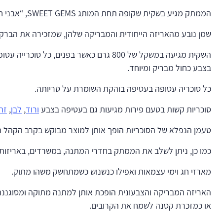
הממתק מגיע בשקית שקופה תחת המותג SWEET GEMS, “אבני חן מתוקות”.
שמן נובע מהאריזה הייחודית והמבריקה שלהן, שמזכירה את הברק ה
השקית מגיעה במשקל של 800 גרם כאשר בפנים, כל ס
בצבע כחול מבריק ומיוחד.
כל סוכריה עטופה בעטיפה בוהקת השומרת על טריותה.
סוכריות קשות בטעם פירות מגיעות גם בעטיפה בצבע
ורוד
,
לבן
,
זה
טעמן הנפלא של הסוכריות הופך אותן למוצר מבוקש בקרב הקהל ה
כמו כן, ניתן לשלב את הממתק בחדרי המתנה, במשרדים, באריזות י
מארזי חג וימי עצמאות ואפילו כנשנוש כשמתחשק משהו מתוק.
האריזה המבריקה והצבעונית הופכת אותן למתנה מתוקה ומסוגננת,
או כמזכרת קטנה לשמח את הקרובים.