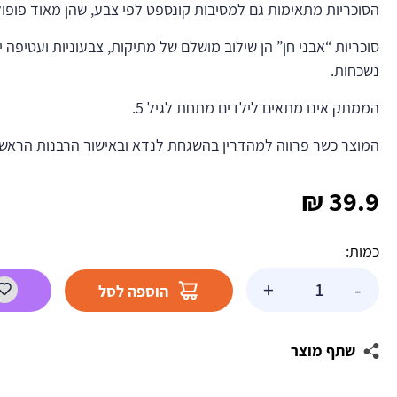
הסוכריות מתאימות גם למסיבות קונספט לפי צבע, שהן מאוד פופול
סוכריות “אבני חן” הן שילוב מושלם של מתיקות, צבעוניות ועטיפה י
נשכחות.
הממתק אינו מתאים לילדים מתחת לגיל 5.
המוצר כשר פרווה למהדרין בהשגחת לנדא ובאישור הרבנות הראשי
₪
39.9
כמות:
כמות
+
-
הוספה לסל
של
סוכריות
קשות
שתף מוצר
בטעם
פירות