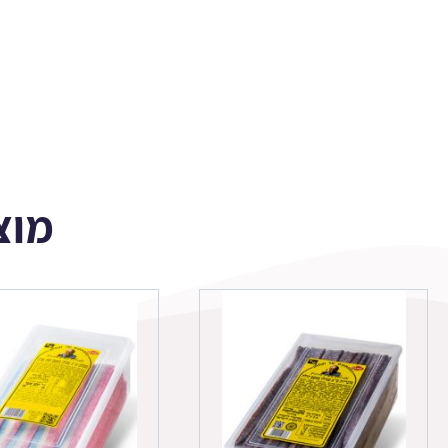
(כחול)
מוצ