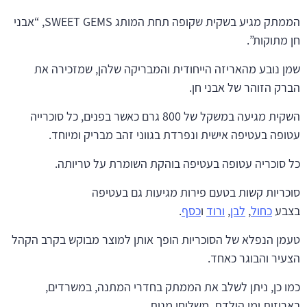
הממתק מגיע בשקית שקופה תחת המותג SWEET GEMS, “אבני
חן מתוקות”.
שמן נובע מהאריזה הייחודית והמבריקה שלהן, שמזכירה את
הברק הזוהר של אבני חן.
השקית מגיעה במשקל של 800 גרם כאשר בפנים, כל סוכרייה
עטופה בעטיפה אישית ונפרדת בגווני זהב מבריק ומיוחד.
כל סוכריה עטופה בעטיפה בוהקת השומרת על טריותה.
סוכריות קשות בטעם פירות מגיעות גם בעטיפה
בצבע
כחול
,
לבן
,
ורוד
ו
כסף
.
טעמן הנפלא של הסוכריות הופך אותן למוצר מבוקש בקרב הקהל
הצעיר והבוגר כאחד.
כמו כן, ניתן לשלב את הממתק בחדרי המתנה, במשרדים,
באריזות ימי הולדת, משלוחי מנות,