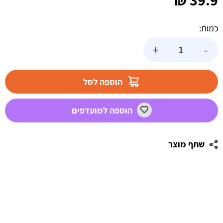
₪
39.9
כמות:
כמות
+
-
של
סוכריות
קשות
הוספה לסל
בטעם
פירות
הוספה למועדפים
(זהב)
שתף מוצר