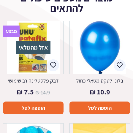
להתאים
מבצע
אזל מהמלאי
בלוני לטקס מטאלי כחול
דבק פלסטלינה רב שימושי
המחיר
המחיר
₪
7.5
₪
10.9
₪
14.9
המקורי
הנוכחי
הוספה לסל
הוספה לסל
היה:
הוא:
7.5 ₪.
14.9 ₪.