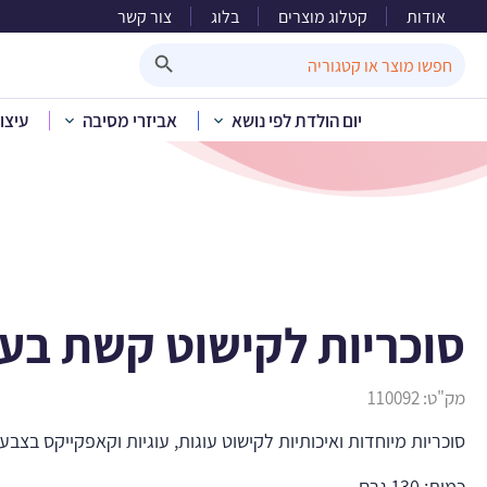
אודות
קטלוג מוצרים
בלוג
צור קשר
סוכר
Search Button
Search
for:
יום הולדת לפי נושא
אביזרי מסיבה
עיצו
בית
»
סוכריות לקישוט קשת בענ
מק"ט:
110092
סוכריות מיוחדות ואיכותיות לקישוט עוגות, עוגיות וקאפקייקס בצבע
כמות: 130 גרם