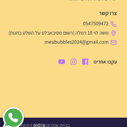
צרו קשר
0547509472
משה לוי 18 רמלה (רשום מסיבאבלס על השלט בחנות)
mesibubbles2024@gmail.com
עקבו אחרינו
בניית אתרים
דיגיטל