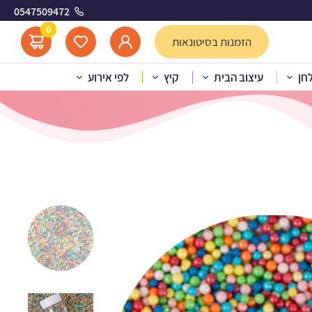
0547509472
ענן
0
הזמנות בסיטונאות
לחן
עיצוב הבית
קיץ
לפי אירוע
 בענן