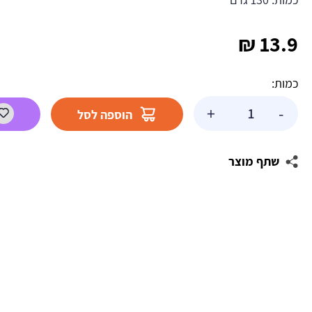
₪
13.9
כמות:
כמות
+
-
הוספה לסל
של
סוכריות
לקישוט
שתף מוצר
קשת
בענן