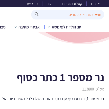
אודות
קטלוג מוצרים
בלוג
צור קשר
נר
Search Button
Search
for:
יום הולדת לפי נושא
אביזרי מסיבה
עיצו
בית
»
ק
נר מספר 1 כתר כסוף
מק"ט:
113800
נר מספר 1, בצבע כסף עם כתר זהוב. מושלם לכל מסיבת יום הולדת . גובה הנר: 9 ס”מ.