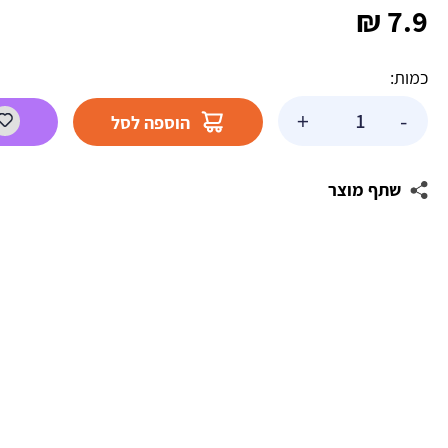
₪
7.9
כמות:
כמות
+
-
הוספה לסל
של
נר
מספר
שתף מוצר
1
כתר
כסוף