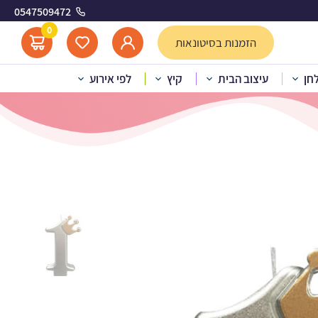
0547509472
0
הזמנות בסיטונאות
לחן
עיצוב הבית
קיץ
לפי אירוע