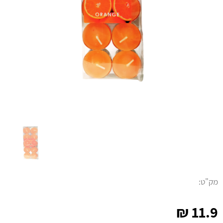
מק"ט:
₪
11.9