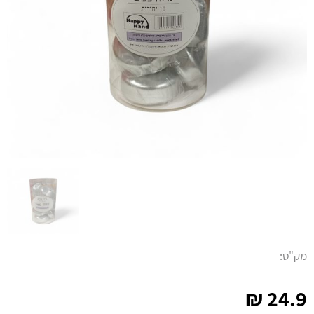
מק"ט:
₪
24.9