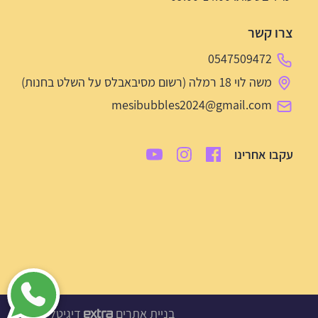
צרו קשר
0547509472
משה לוי 18 רמלה (רשום מסיבאבלס על השלט בחנות)
mesibubbles2024@gmail.com
עקבו אחרינו
בניית אתרים
דיגיטל