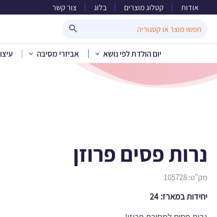
אודות
קטלוג מוצרים
בלוג
צור קשר
Search Button
Search
for:
יום הולדת לפי נושא
אביזרי מסיבה
עיצו
בית
»
קטלוג מו
נרות פסים פרוזן
מק"ט:
105728
יחידות במארז: 24
נרות פסים למסיבת פרוזן!