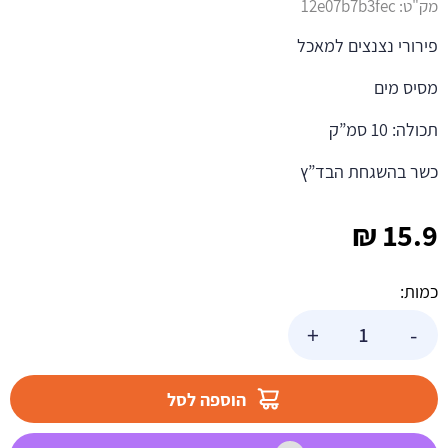
מק"ט:
12e07b7b3fec
פירורי נצנצים למאכל
מסיס מים
תכולה: 10 סמ”ק
כשר בהשגחת הבד”ץ
₪
15.9
כמות:
כמות
+
-
של
נצנץ
-
הוספה לסל
אבקת
נצנוץ