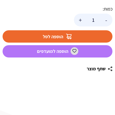
כמות:
כמות
+
-
של
משטח
סיליקון
הוספה לסל
לרידוד
בצק
הוספה למועדפים
40*50
שתף מוצר