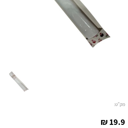
מק"ט:
₪
19.9