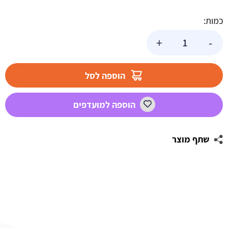
כמות:
כמות
+
-
של
משטח
סיליקון
הוספה לסל
לרידוד
בצק
הוספה למועדפים
30*40
אפור
שתף מוצר