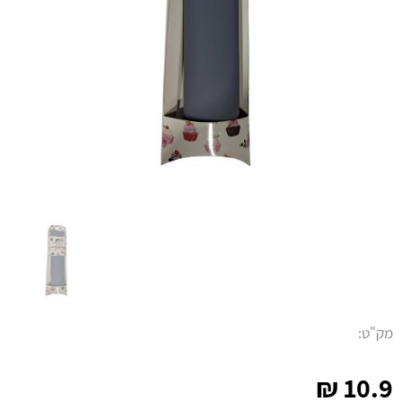
מק"ט:
₪
10.9